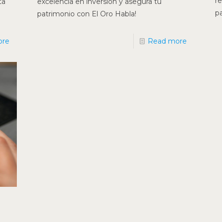
r
ta
excelencia en inversión y asegura tu
pa
patrimonio con El Oro Habla!
ore
Read more