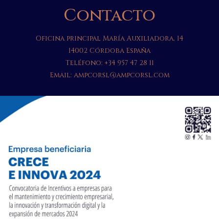
Contacto
Oficina principal María Auxiliadora, 14
14002 Córdoba España
Teléfono:
+34 957 47 28 11
Email:
ampcorsl@ampcorsl.com