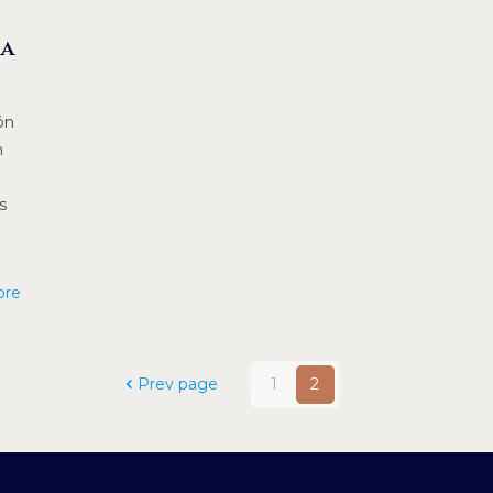
ra
ón
n
s
ore
Prev page
1
2