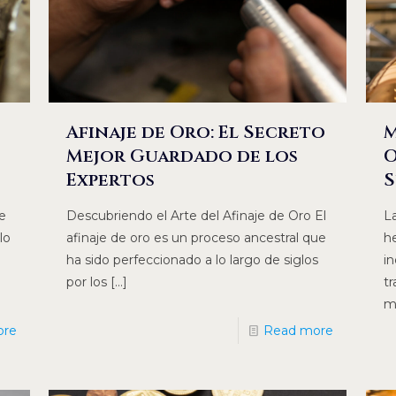
Afinaje de Oro: El Secreto
M
Mejor Guardado de los
O
Expertos
S
je
Descubriendo el Arte del Afinaje de Oro El
L
lo
afinaje de oro es un proceso ancestral que
h
ha sido perfeccionado a lo largo de siglos
in
por los
[…]
tr
m
ore
Read more