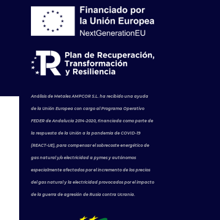
Análisis de Metales AMPCOR S.L. ha recibido una ayuda
de la Unión Europea con cargo al Programa Operativo
FEDER de Andalucía 2014-2020, financiada como parte de
la respuesta de la Unión a la pandemia de COVID-19
(REACT-UE), para compensar el sobrecoste energético de
gas natural y/o electricidad a pymes y autónomos
especialmente afectados por el incremento de los precios
del gas natural y la electricidad provocados por el impacto
de la guerra de agresión de Rusia contra Ucrania.