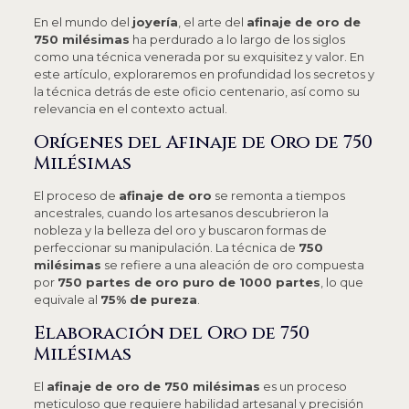
En el mundo del
joyería
, el arte del
afinaje de oro de
750 milésimas
ha perdurado a lo largo de los siglos
como una técnica venerada por su exquisitez y valor. En
este artículo, exploraremos en profundidad los secretos y
la técnica detrás de este oficio centenario, así como su
relevancia en el contexto actual.
Orígenes del Afinaje de Oro de 750
Milésimas
El proceso de
afinaje de oro
se remonta a tiempos
ancestrales, cuando los artesanos descubrieron la
nobleza y la belleza del oro y buscaron formas de
perfeccionar su manipulación. La técnica de
750
milésimas
se refiere a una aleación de oro compuesta
por
750 partes de oro puro de 1000 partes
, lo que
equivale al
75% de pureza
.
Elaboración del Oro de 750
Milésimas
El
afinaje de oro de 750 milésimas
es un proceso
meticuloso que requiere habilidad artesanal y precisión