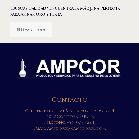
¿Buscas Calidad? Encuentra la Máquina Perfecta
para Afinar Oro y Plata
Read more
Contacto
Oficina principal María Auxiliadora, 14
14002 Córdoba España
Teléfono:
+34 957 47 28 11
Email:
ampcorsl@ampcorsl.com