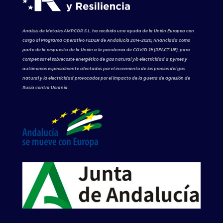
Análisis de Metales AMPCOR S.L. ha recibido una ayuda de la Unión Europea con
cargo al Programa Operativo FEDER de Andalucía 2014-2020, financiada como
parte de la respuesta de la Unión a la pandemia de COVID-19 (REACT-UE), para
compensar el sobrecoste energético de gas natural y/o electricidad a pymes y
autónomos especialmente afectados por el incremento de los precios del gas
natural y la electricidad provocados por el impacto de la guerra de agresión de
Rusia contra Ucrania.