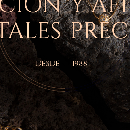
CIÓN
Y AF
TALES
PREC
DESDE
1988