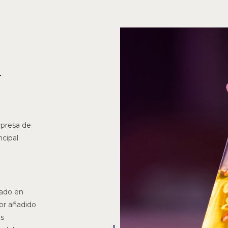
a
presa de
ncipal
zado en
lor añadido
es