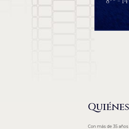
8
- 14
Quiéne
Con más de 35 años d