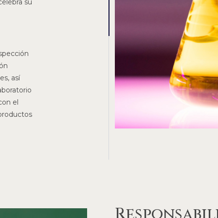
celebra su
spección
ión
s, así
boratorio
con el
 productos
Responsabil