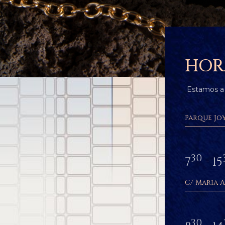
HOR
Estamos a 
Parque Joy
30
7
- 15
C/ Maria A
30