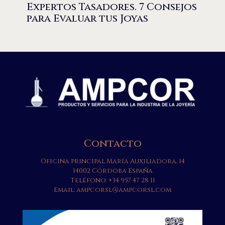
Expertos Tasadores. 7 Consejos
para Evaluar tus Joyas
Contacto
Oficina principal María Auxiliadora, 14
14002 Córdoba España
Teléfono:
+34 957 47 28 11
Email:
ampcorsl@ampcorsl.com