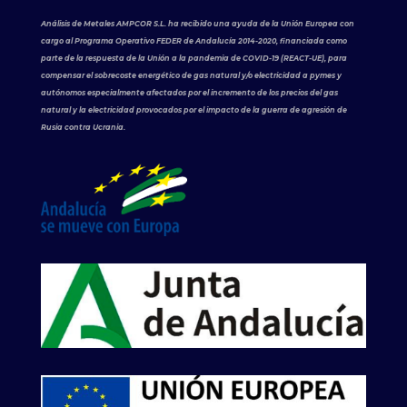
Análisis de Metales AMPCOR S.L. ha recibido una ayuda de la Unión Europea con
cargo al Programa Operativo FEDER de Andalucía 2014-2020, financiada como
parte de la respuesta de la Unión a la pandemia de COVID-19 (REACT-UE), para
compensar el sobrecoste energético de gas natural y/o electricidad a pymes y
autónomos especialmente afectados por el incremento de los precios del gas
natural y la electricidad provocados por el impacto de la guerra de agresión de
Rusia contra Ucrania.