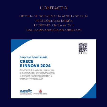
Contacto
Oficina principal María Auxiliadora, 14
14002 Córdoba España
Teléfono:
+34 957 47 28 11
Email:
ampcorsl@ampcorsl.com